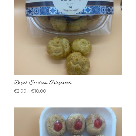
Bignè Siciliani Artigianali
€
2,00
–
€
18,00