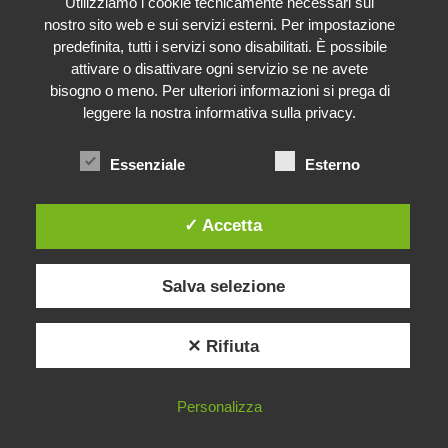
Utilizziamo i cookie tecnicamente necessari sul
nostro sito web e sui servizi esterni. Per impostazione
predefinita, tutti i servizi sono disabilitati. È possibile
attivare o disattivare ogni servizio se ne avete
bisogno o meno. Per ulteriori informazioni si prega di
leggere la nostra informativa sulla privacy.
Questo sito utilizza cookie per consentire una navigazione
efficiente sullo stesso, per analizzare statisticamente le visite
Essenziale
Esterno
degli utenti, nonché cookie, di terze parti, per inviarti messaggi
pubblicitari in linea con le tue preferenze. Chiudendo questo
banner, continuando a navigare o accedendo a un qualunque
✓ Accetta
elemento del sito senza cambiare le impostazioni dei cookie,
acconsenti all'uso dei cookie.
Ok
Salva selezione
Se vuoi saperne di più o negare il
✕ Rifiuta
consenso a tutti o ad alcuni cookie
clicca qui.
Personalizza