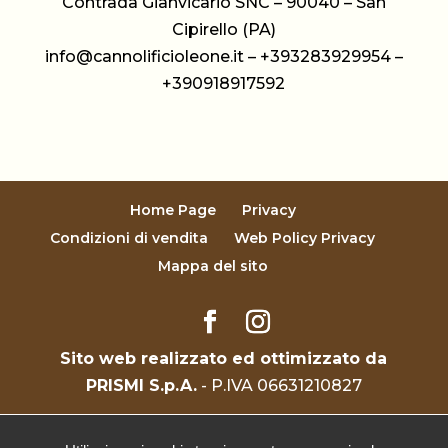
Contrada Gianvicario SNC – 90040 – San
Cipirello (PA)
info@cannolificioleone.it
–
+393283929954
–
+390918917592
Home Page
Privacy
Condizioni di vendita
Web Policy Privacy
Mappa del sito
Sito web realizzato ed ottimizzato da
PRISMI S.p.A.
- P.IVA 06631210827